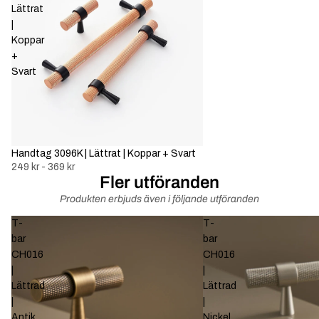
Lättrat
|
Koppar
+
Svart
Handtag 3096K | Lättrat | Koppar + Svart
249 kr - 369 kr
Fler utföranden
Produkten erbjuds även i följande utföranden
T-
T-
bar
bar
CH016
CH016
|
|
Lättrad
Lättrad
|
|
Antik
Nickel