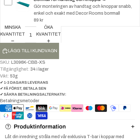
Gör monteringen av handtag och knoppar snabb,
enkel och exakt med Decor Rooms borrmall
89 kr
MINSKA
ÖKA
KVANTITET
KVANTITET
LÄGG TILL I KUNDVAGN
SKU:
L3096K-CBB-XS
Tillgänglighet:
34 i lager
Vikt:
53
g
✔ 1-3 DAGARS LEVERANS
✔ FÅ FÖRST, BETALA SEN
✔ SÄKRA BETALNINGSALTERNATIV:
Betalningsmetoder
Produktinformation
Låt din inredning stråla med vår exklusiva T-bar i koppar med