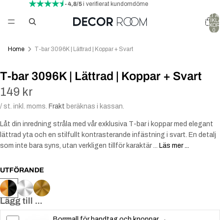
- 4,8/5
i verifierat kundomdöme
TOTALT A
ARTIKLA
VARUKOR
0
Home
T-bar 3096K | Lättrad | Koppar + Svart
T-bar 3096K | Lättrad | Koppar + Svart
149 kr
/ st. inkl. moms.
Frakt
beräknas i kassan.
Låt din inredning stråla med vår exklusiva T-bar i koppar med elegant
lättrad yta och en stilfullt kontrasterande infästning i svart. En detalj
som inte bara syns, utan verkligen tillför karaktär ...
Läs mer ...
UTFÖRANDE
Lägg till ...
Borrmall för handtag och knoppar →