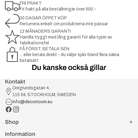
FRI FRAKT
Fri frakt på alla beställningar över 500:-
30 DAGAR ÖPPET KÖP
Returnera enkelt om produkterna inte passar
12 MÅNADERS GARANTI
Handla tryggt med lång garanti för alla typer av
fabrikationsfel
FÅ FÖRST, BETALA SEN
... eller betala direkt - du väljer själv bland flera säkra
betalsätt
Du kanske också gillar
Kontakt
Öregrundsgatan 4,
115 59, STOCKHOLM, SWEDEN
info@decorroom.eu
Shop
Information