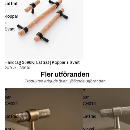
Lättrat
|
Koppar
+
Svart
Handtag 3096K | Lättrat | Koppar + Svart
249 kr - 369 kr
Fler utföranden
Produkten erbjuds även i följande utföranden
T-
T-
bar
bar
CH016
CH016
|
|
Lättrad
Lättrad
|
|
Antik
Nickel