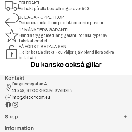
FRI FRAKT
Fri frakt på alla beställningar över 500:-
30 DAGAR ÖPPET KÖP
Returnera enkelt om produkterna inte passar
12 MÅNADERS GARANTI
Handla tryggt med lång garanti för alla typer av
fabrikationsfel
FÅ FÖRST, BETALA SEN
... eller betala direkt - du väljer själv bland flera säkra
betalsätt
Du kanske också gillar
Kontakt
Öregrundsgatan 4,
115 59, STOCKHOLM, SWEDEN
info@decorroom.eu
Shop
Information