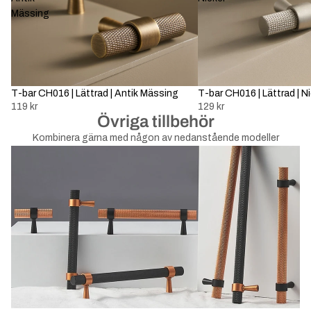
Mässing
Slutsåld
T-bar CH016 | Lättrad | Antik Mässing
Slutsåld
T-bar CH016 | Lättrad | Ni
119 kr
129 kr
Övriga tillbehör
Kombinera gärna med någon av nedanstående modeller