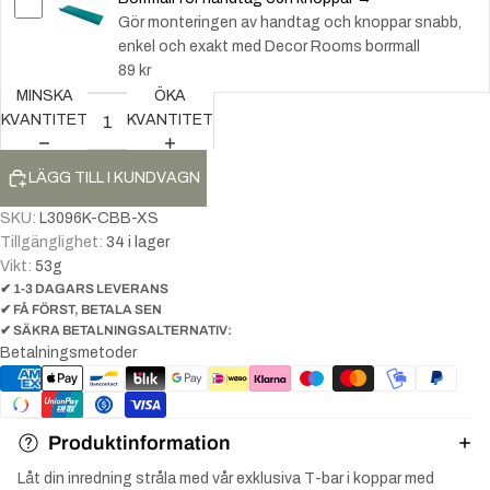
Gör monteringen av handtag och knoppar snabb,
enkel och exakt med Decor Rooms borrmall
89 kr
MINSKA
ÖKA
KVANTITET
KVANTITET
LÄGG TILL I KUNDVAGN
SKU:
L3096K-CBB-XS
Tillgänglighet:
34 i lager
Vikt:
53
g
✔ 1-3 DAGARS LEVERANS
✔ FÅ FÖRST, BETALA SEN
✔ SÄKRA BETALNINGSALTERNATIV:
Betalningsmetoder
Produktinformation
Låt din inredning stråla med vår exklusiva T-bar i koppar med