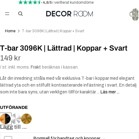
- 4,8/5
i verifierat kundomdöme
TOTALT A
ARTIKLA
VARUKOR
0
Home
T-bar 3096K | Lättrad | Koppar + Svart
T-bar 3096K | Lättrad | Koppar + Svart
149 kr
/ st. inkl. moms.
Frakt
beräknas i kassan.
Låt din inredning stråla med vår exklusiva T-bar i koppar med elegant
lättrad yta och en stilfullt kontrasterande infästning i svart. En detalj
som inte bara syns, utan verkligen tillför karaktär ...
Läs mer ...
UTFÖRANDE
Lägg till ...
Borrmall för handtag och knoppar →