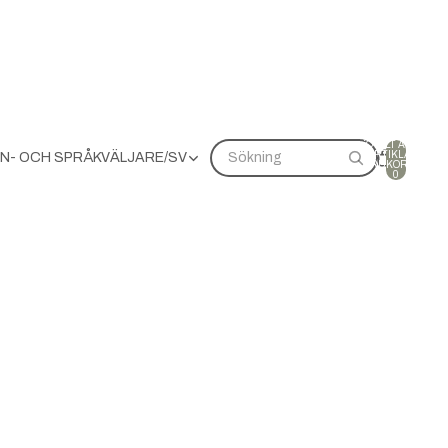
TOTALT ANTAL
ARTIKLAR I
N- OCH SPRÅKVÄLJARE
/
SV
Sökning
VARUKORGEN:
0