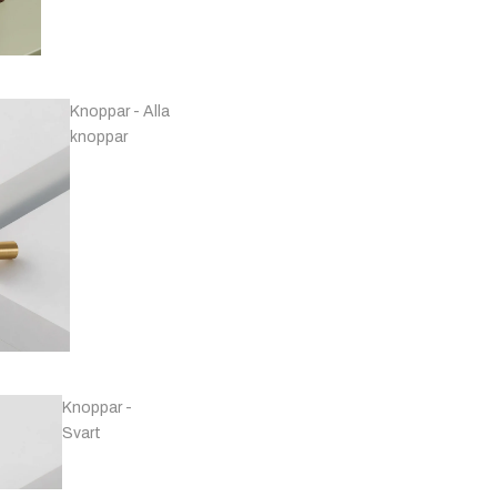
Svarta & Grå
Knoppar - Alla
knoppar
Handtag -
Förnicklat & Krom
Knoppar -
Svart