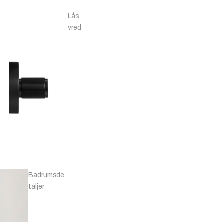
Förnicklat & Krom
Lås
vred
Handtag - Läder
& Övriga
Knoppar - Antik
Mässing & Brons
Badrumsde
taljer
Pullbars
duschvägg