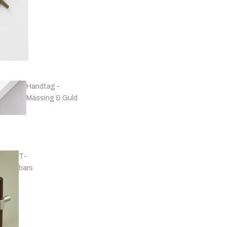
Handtag -
Mässing & Guld
T-
bars
Handtag -