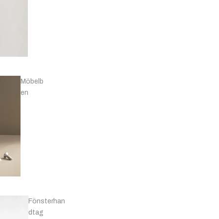
Knoppar -
Marmor
Möbelb
en
T-
bars
Knoppar - Läder
& Övriga
Fönsterhan
dtag