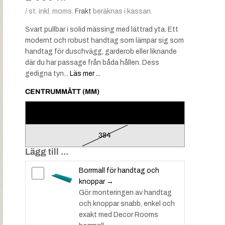
/ st. inkl. moms.
Frakt
beräknas i kassan.
Svart pullbar i solid mässing med lättrad yta. Ett
modernt och robust handtag som lämpar sig som
handtag för duschvägg, garderob eller liknande
där du har passage från båda hållen. Dess
gedigna tyn...
Läs mer ...
CENTRUMMÅTT (MM)
224
384
Lägg till ...
Borrmall för handtag och
knoppar →
Gör monteringen av handtag
och knoppar snabb, enkel och
exakt med Decor Rooms