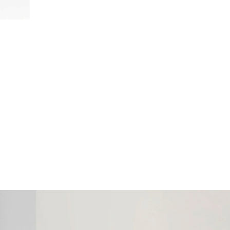
Dörrstop
par