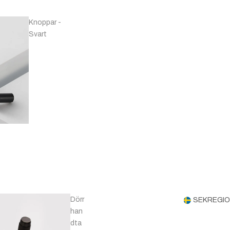
Knoppar -
Handtag -
Svart
Koppar
Knoppar -
Handtag -
Mässing & Guld
Marmor
Dörr
SEK
REGIO
han
dta