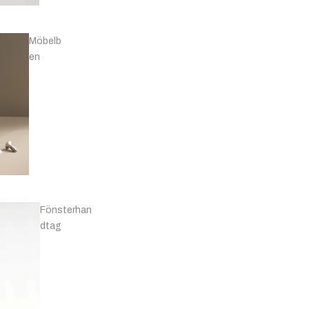
Möbelb
en
Fönsterhan
dtag