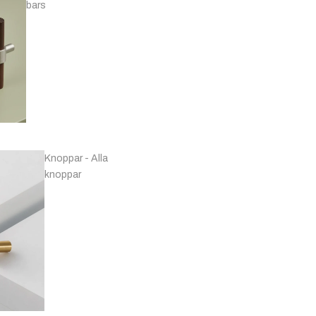
Svarta & Grå
bars
Knoppar - Alla
Handtag -
knoppar
Förnicklat & Krom