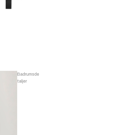
Knoppar -
Marmor
T-
bars
Badrumsde
taljer
Knoppar - Läder
& Övriga