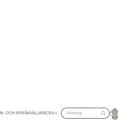
TOTALT ANTAL
ARTIKLAR I
N- OCH SPRÅKVÄLJARE
/
SV
Sökning
VARUKORGEN:
0