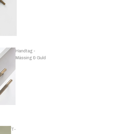
Handtag -
Mässing & Guld
Handtag -
T-