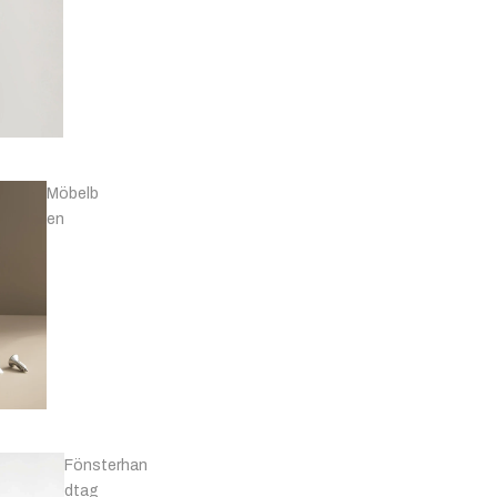
Knoppar - Läder
& Övriga
Möbelb
en
Fönsterhan
dtag