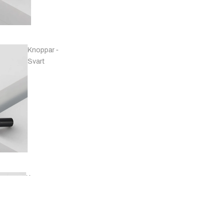
Handtag -
Koppar
Knoppar -
Svart
Handtag -
Marmor
Knoppar -
Mässing & Guld