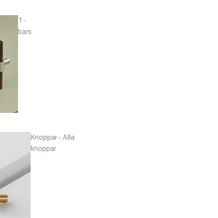
Svarta & Grå
T-
bars
Handtag -
Förnicklat & Krom
Knoppar - Alla
knoppar