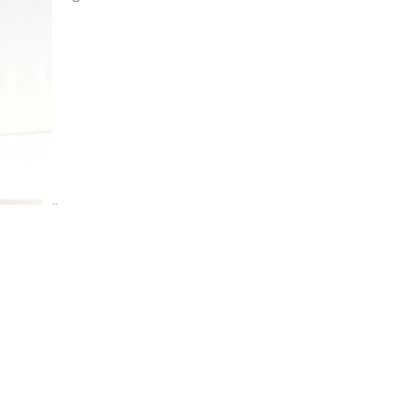
Dörrstop
par