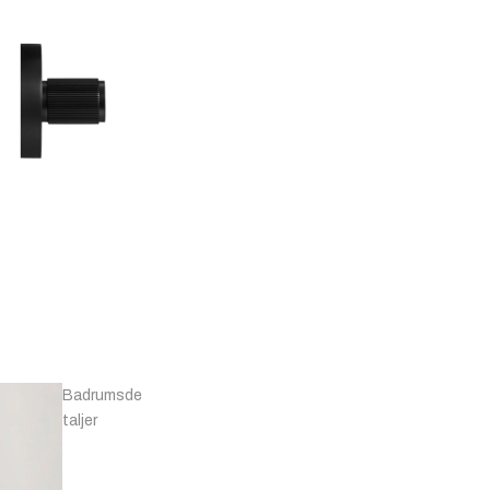
T-
Knoppar -
bars
Marmor
Badrumsde
taljer