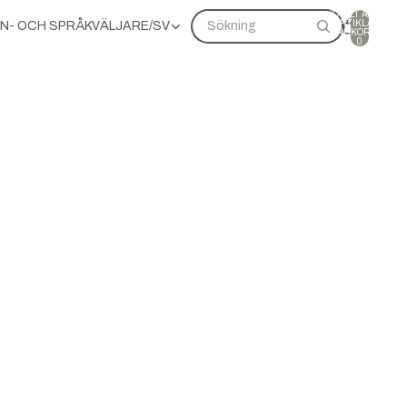
TOTALT ANTAL
ARTIKLAR I
N- OCH SPRÅKVÄLJARE
/
SV
Sökning
VARUKORGEN:
0