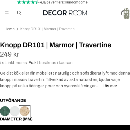
- 4,8/5
i verifierat kundomdöme
TOTALT A
ARTIKLA
VARUKOR
0
Home
Knopp DR101 | Marmor | Travertine
Knopp DR101 | Marmor | Travertine
249 kr
/ st. inkl. moms.
Frakt
beräknas i kassan.
Ge ditt kök eller din möbel ett naturligt och sofistikerat lyft med denna
knopp i massiv travertin. Tillverkad av äkta natursten, bjuder varje
knopp på unika ådringar, porer och nyansskiftningar – ...
Läs mer ...
UTFÖRANDE
DIAMETER (MM)