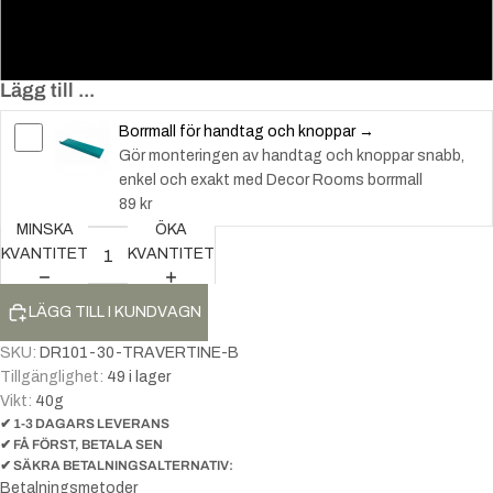
30
40
Lägg till ...
Borrmall för handtag och knoppar →
Gör monteringen av handtag och knoppar snabb,
enkel och exakt med Decor Rooms borrmall
89 kr
MINSKA
ÖKA
KVANTITET
KVANTITET
LÄGG TILL I KUNDVAGN
SKU:
DR101-30-TRAVERTINE-B
Tillgänglighet:
49 i lager
Vikt:
40
g
✔ 1-3 DAGARS LEVERANS
✔ FÅ FÖRST, BETALA SEN
✔ SÄKRA BETALNINGSALTERNATIV:
Betalningsmetoder