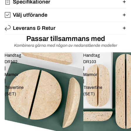
Specifikationer
Välj utförande
Leverans & Retur
Passar tillsammans med
Kombinera gärna med någon av nedanstående modeller
Handtag
Handtag
DR102
DR103
|
|
Marmor
Marmor
|
|
Travertine
Travertine
(SET)
(SET)