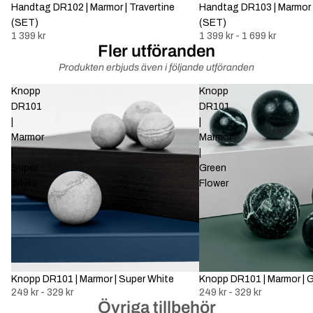
Handtag DR102 | Marmor | Travertine
Handtag DR103 | Marmor |
(SET)
(SET)
1 399 kr
1 399 kr - 1 699 kr
Fler utföranden
Produkten erbjuds även i följande utföranden
Knopp
Knopp
DR101
DR101
|
|
Marmor
Marmor
|
|
Super
Green
White
Flower
Knopp DR101 | Marmor | G
Knopp DR101 | Marmor | Super White
249 kr - 329 kr
249 kr - 329 kr
Övriga tillbehör