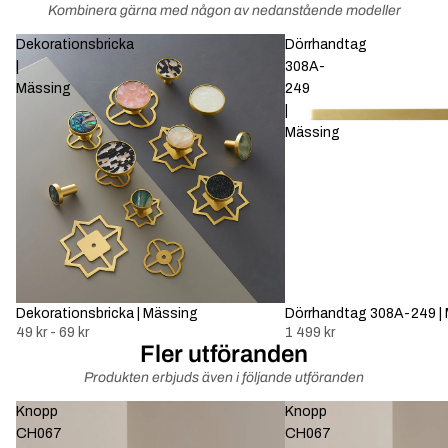
Kombinera gärna med någon av nedanstående modeller
Dekorationsbricka
Dörrhandtag
|
308A-
Mässing
249
|
Mässing
Dekorationsbricka | Mässing
Dörrhandtag 308A-249 |
49 kr - 69 kr
1 499 kr
Fler utföranden
Produkten erbjuds även i följande utföranden
Knopp
Knopp
CH067
CH067