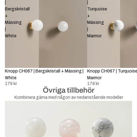
|
|
Bergskristall
Turquoise
+
+
Mässing
Mässing
|
|
White
Marmor
Knopp CH067 | Bergskristall + Mässing |
Knopp CH067 | Turquoise
White
Marmor
179 kr
179 kr
Övriga tillbehör
Kombinera gärna med någon av nedanstående modeller