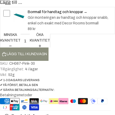
Lägg till ...
Borrmall för handtag och knoppar →
Gör monteringen av handtag och knoppar snabb,
enkel och exakt med Decor Rooms borrmall
89 kr
MINSKA
ÖKA
KVANTITET
KVANTITET
LÄGG TILL I KUNDVAGN
SKU:
CH067-Pink-30
Tillgänglighet:
4 i lager
Vikt:
52
g
✔ 1-3 DAGARS LEVERANS
✔ FÅ FÖRST, BETALA SEN
✔ SÄKRA BETALNINGSALTERNATIV:
Betalningsmetoder