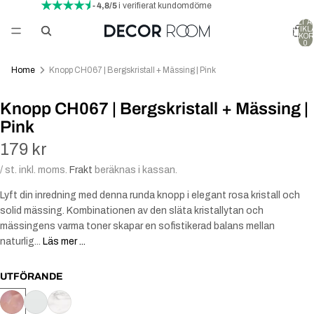
- 4,8/5
i verifierat kundomdöme
TOTALT A
ARTIKLA
VARUKOR
0
Home
Knopp CH067 | Bergskristall + Mässing | Pink
Knopp CH067 | Bergskristall + Mässing |
Pink
179 kr
/ st. inkl. moms.
Frakt
beräknas i kassan.
Lyft din inredning med denna runda knopp i elegant rosa kristall och
solid mässing. Kombinationen av den släta kristallytan och
mässingens varma toner skapar en sofistikerad balans mellan
naturlig...
Läs mer ...
UTFÖRANDE