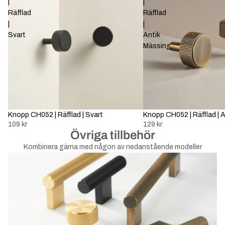
|
|
Räfflad
Räfflad
|
|
Svart
Antik
Mässing
Knopp CH052 | Räfflad | Svart
Knopp CH052 | Räfflad | 
109 kr
129 kr
Övriga tillbehör
Kombinera gärna med någon av nedanstående modeller