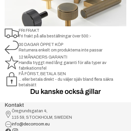
FRI FRAKT
Fri frakt på alla beställningar över 500:-
30 DAGAR ÖPPET KÖP
Returnera enkelt om produkterna inte passar
12 MÅNADERS GARANTI
Handla tryggt med lång garanti för alla typer av
fabrikationsfel
FÅ FÖRST, BETALA SEN
... eller betala direkt - du väljer själv bland flera säkra
betalsätt
Du kanske också gillar
Kontakt
Öregrundsgatan 4,
115 59, STOCKHOLM, SWEDEN
info@decorroom.eu