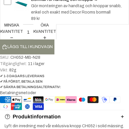
Gör monteringen av handtag och knoppar snabb,
enkel och exakt med Decor Rooms borrmall
89 kr
MINSKA
ÖKA
KVANTITET
KVANTITET
LÄGG TILL I KUNDVAGN
SKU:
CH052-MB-N28
Tillgänglighet:
11 i lager
Vikt:
82
g
✔ 1-3 DAGARS LEVERANS
✔ FÅ FÖRST, BETALA SEN
✔ SÄKRA BETALNINGSALTERNATIV:
Betalningsmetoder
Produktinformation
Lyft din inredning med vår exklusiva knopp CH052 i solid mässing.