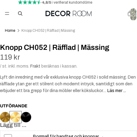
- 4,8/5
i verifierat kundomdöme
TOTALT A
ARTIKLA
VARUKOR
0
Home
Knopp CH052 | Räfflad | Mässing
Knopp CH052 | Räfflad | Mässing
119 kr
/ st. inkl. moms.
Frakt
beräknas i kassan.
Lyft din inredning med vår exklusiva knopp CH052 i solid mässing. Den
räfflade ytan ger ett stilrent och modernt intryck, samtidigt som den
erbjuder ett bra grepp för dina möbler eller köksluckor....
Läs mer ...
UTFÖRANDE
Lägg till ...
Borrmall för handtag och knoppar →