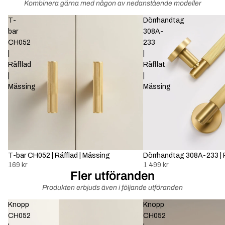
Kombinera gärna med någon av nedanstående modeller
T-
Dörrhandtag
bar
308A-
CH052
233
|
|
Räfflad
Räfflat
|
|
Mässing
Mässing
T-bar CH052 | Räfflad | Mässing
Dörrhandtag 308A-233 | R
169 kr
1 499 kr
Fler utföranden
Produkten erbjuds även i följande utföranden
Knopp
Knopp
CH052
CH052