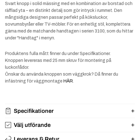
Svart knopp i solid mässing med en kombination av borstad och
räfflad yta – en distinkt detalj som gör intryck i rummet. Den
mångsidiga designen passar perfekt på köksluckor,
sovrumsbyråer eller TV-möbler. För en enhetlig stil, komplettera
gärna med de matchande handtagen i serien 3100, som du hittar
under "Handtag" i menyn.
Produktens fulla mått finner du under Specifikationer.
Knoppen levereras med 25 mm skruv för montering på
luckor/lådor.
Önskar du använda knoppen som väggkrok? Då finner du
infästning för väggmontage
HÄR
.
Specifikationer
Välj utförande
Leverans & Retur