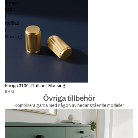
Knopp
3100
|
Räfflad
|
Mässing
Knopp 3100 | Räfflad | Mässing
89 kr
Övriga tillbehör
Kombinera gärna med någon av nedanstående modeller