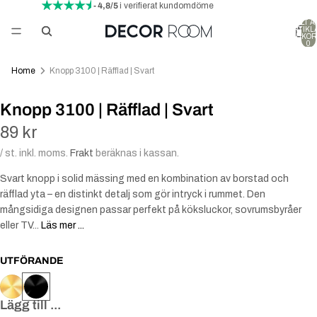
- 4,8/5
i verifierat kundomdöme
TOTALT A
ARTIKLA
VARUKOR
0
Home
Knopp 3100 | Räfflad | Svart
Knopp 3100 | Räfflad | Svart
89 kr
/ st. inkl. moms.
Frakt
beräknas i kassan.
Svart knopp i solid mässing med en kombination av borstad och
räfflad yta – en distinkt detalj som gör intryck i rummet. Den
mångsidiga designen passar perfekt på köksluckor, sovrumsbyråer
eller TV...
Läs mer ...
UTFÖRANDE
Lägg till ...