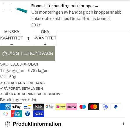
Borrmall för handtag och knoppar →
Gör monteringen av handtag och knoppar snabb,
enkel och exakt med Decor Rooms borrmall
89 kr
MINSKA
ÖKA
KVANTITET
KVANTITET
LÄGG TILL I KUNDVAGN
SKU:
L3100-X-QBCF
Tillgänglighet:
678 i lager
Vikt:
60
g
✔ 1-3 DAGARS LEVERANS
✔ FÅ FÖRST, BETALA SEN
✔ SÄKRA BETALNINGSALTERNATIV:
Betalningsmetoder
Produktinformation