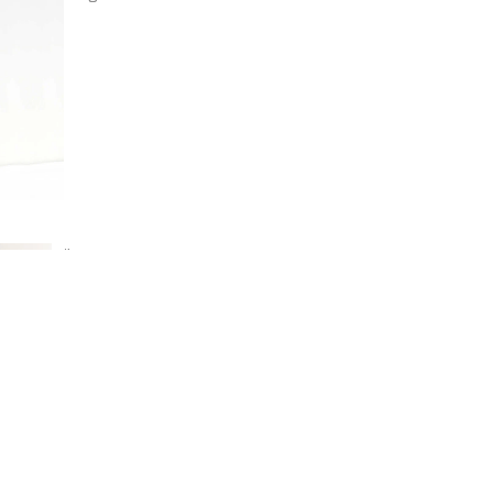
Dörrstop
par