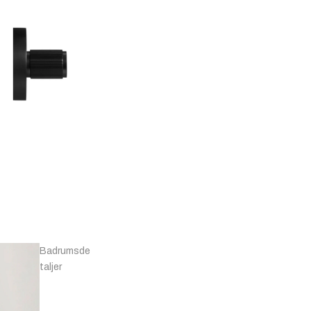
T-
Knoppar -
bars
Marmor
Badrumsde
taljer