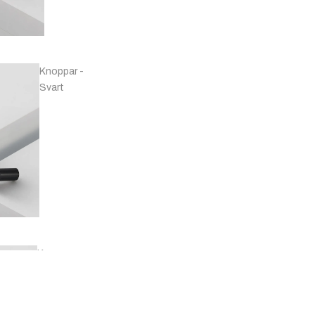
Handtag -
Koppar
Knoppar -
Svart
Handtag -
Marmor
Knoppar -
Mässing & Guld