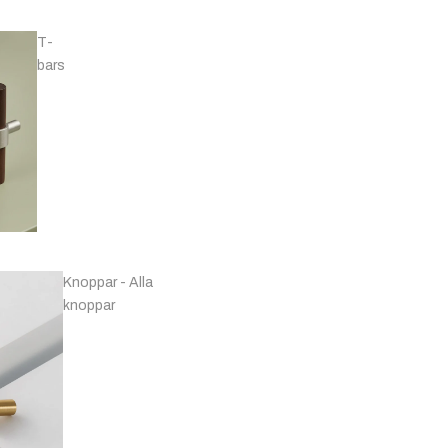
Svarta & Grå
T-
bars
Handtag -
Förnicklat & Krom
Knoppar - Alla
knoppar