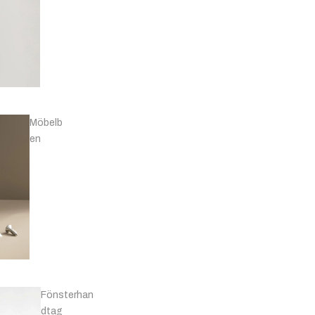
Knoppar - Läder
& Övriga
Möbelb
en
Fönsterhan
dtag