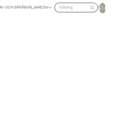
TOTALT ANTAL
ARTIKLAR I
N- OCH SPRÅKVÄLJARE
/
SV
Sökning
VARUKORGEN:
0