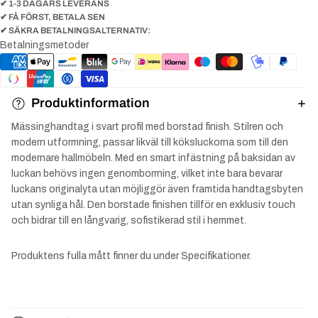
✔ 1-3 DAGARS LEVERANS
✔ FÅ FÖRST, BETALA SEN
✔ SÄKRA BETALNINGSALTERNATIV:
Betalningsmetoder
Produktinformation
Mässing
handtag i svart profil med borstad finish. Stilren och
modern utformning, passar likväl till köksluckorna som till den
modernare hallmöbeln.
Med en smart infästning på baksidan av
luckan behövs ingen genomborrning, vilket inte bara bevarar
luckans originalyta utan möjliggör även framtida handtagsbyten
utan synliga hål. Den borstade finishen tillför en exklusiv touch
och bidrar till en långvarig, sofistikerad stil i hemmet.
Produktens fulla mått finner du under Specifikationer.