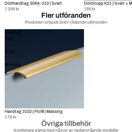
Dörrhandtag 308A-210 | Svart
Dörrstopp K21 | Svart + 
1 299 kr
199 kr
Fler utföranden
Produkten erbjuds även i följande utföranden
Handtag
3102
|
Profil
|
Mässing
Slutsåld
Handtag 3102 | Profil | Mässing
179 kr
Övriga tillbehör
Kombinera gärna med någon av nedanstående modeller