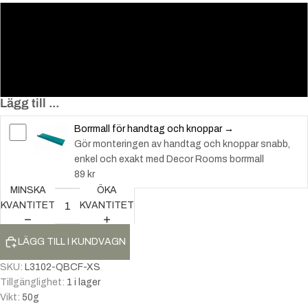
60
150
220
Lägg till ...
Borrmall för handtag och knoppar →
Gör monteringen av handtag och knoppar snabb,
enkel och exakt med Decor Rooms borrmall
89 kr
MINSKA
ÖKA
KVANTITET
KVANTITET
LÄGG TILL I KUNDVAGN
SKU:
L3102-QBCF-XS
Tillgänglighet:
1 i lager
Vikt:
50
g