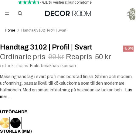
- 4,8/5
i verifierat kundomdöme
TOTALT A
ARTIKLA
VARUKOR
0
Home
Handtag 3102 | Profil | Svart
Handtag 3102 | Profil | Svart
-50%
Ordinarie pris
99 kr
Reapris
50 kr
/ st. inkl. moms.
Frakt
beräknas i kassan.
Mässinghandtag i svart profil med borstad finish. Stilren och modern
utformning, passar likväl till köksluckorna som till den modernare
hallmöbeln. Med en smart infästning på baksidan av luckan beh...
Läs
mer ...
UTFÖRANDE
STORLEK (MM)