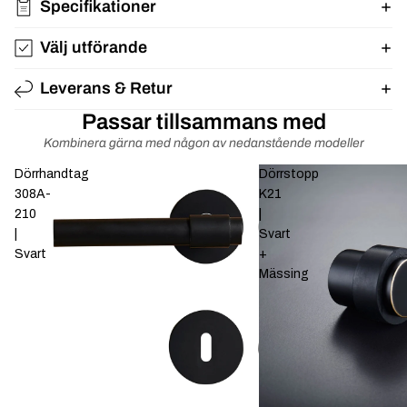
Specifikationer
Välj utförande
Leverans & Retur
Passar tillsammans med
Kombinera gärna med någon av nedanstående modeller
Dörrhandtag
Dörrstopp
308A-
K21
210
|
|
Svart
Svart
+
Mässing